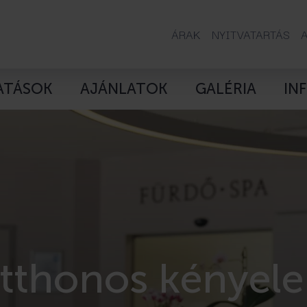
ÁRAK
NYITVATARTÁS
ATÁSOK
AJÁNLATOK
GALÉRIA
IN
rmónia és komf
yütt pihen a csa
tthonos kényel
tthonos kényel