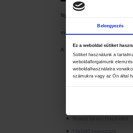
Nyári Élmények
Beleegyezés
már 41 285 Ft / fő / éj árt
Ez a weboldal sütiket haszn
A csomag tartalma:
Sütiket használunk a tartal
weboldalforgalmunk elemzésé
foglalható minimum 3 éjs
weboldalhasználatra vonatko
számukra vagy az Ön által ha
bőséges svédasztalos reg
kávé- és tea bekészítés
korlátlan fürdő- és szau
fitness terem használat
1 hűsítő masszázs