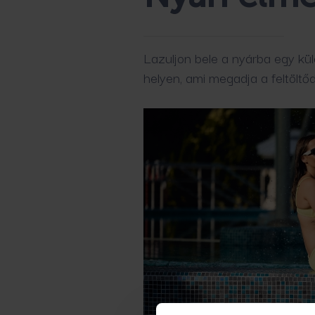
Lazuljon bele a nyárba egy kü
helyen, ami megadja a feltöltő