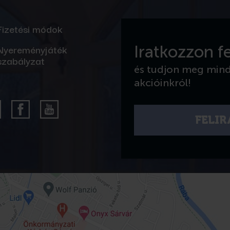
Fizetési módok
Nyereményjáték
Iratkozzon fe
szabályzat
és tudjon meg min
akcióinkról!
FELI