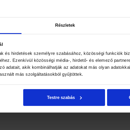
a k
izg
Részletek
ól – standard kétágyas szobában
ál
Ősz
mak és hirdetések személyre szabásához, közösségi funkciók biz
hez. Ezenkívül közösségi média-, hirdető- és elemező partner
zakától
Őss
zó adatait, akik kombinálhatják az adatokat más olyan adatokka
Min
sznált más szolgáltatásokból gyűjtöttek.
geli
tel
szü
 a szobában
Testre szabás
nahasználat