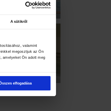
aland kerül fókuszba, hogy
almasan teljen a nyár!
A sütikről
i Vitalitás
tosításához, valamint
einkkel megosztjuk az Ön
zel is kapcsoljon ki nálunk!
l, amelyeket Ön adott meg
den egy helyen, ami egy
jeskörű feltöltődéshez
kséges.
Összes elfogadása