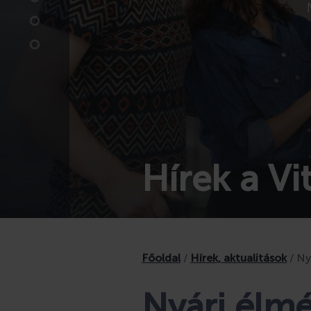
Hírek a V
Főoldal
/
Hírek, aktualitások
/
Ny
Nyári élm