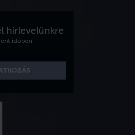
l hírlevelünkre
dent időben
RATKOZÁS