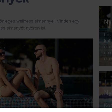
lönleges wellness élménnyel! Minden egy
Ny
dés élményét nyáron is!
Laz
kül
élm
ami
élm
Ny
Kal
hel