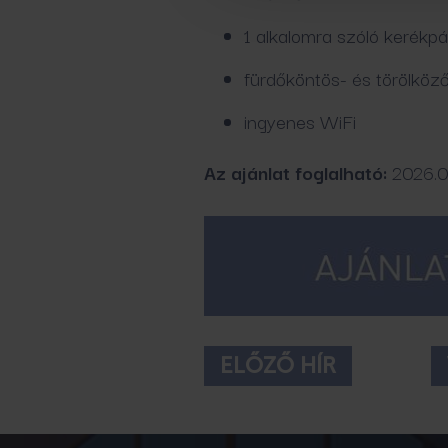
1 alkalomra szóló kerékpá
fürdőköntös- és törölköz
ingyenes WiFi
Az ajánlat foglalható:
2026.06
ELŐZŐ HÍR