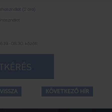
rhasználat (2 óra)
őhasználat
.19.–08.30. között
VISSZA
KÖVETKEZŐ HÍR