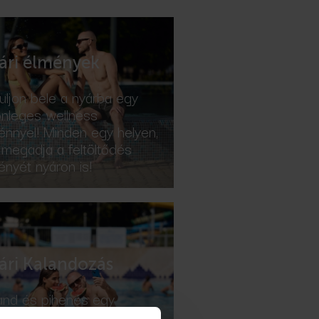
ári élmények
uljon bele a nyárba egy
önleges wellness
énnyel! Minden egy helyen,
 megadja a feltöltődés
ényét nyáron is!
ári Kalandozás
and és pihenés egy
yen! A wellness mellé most