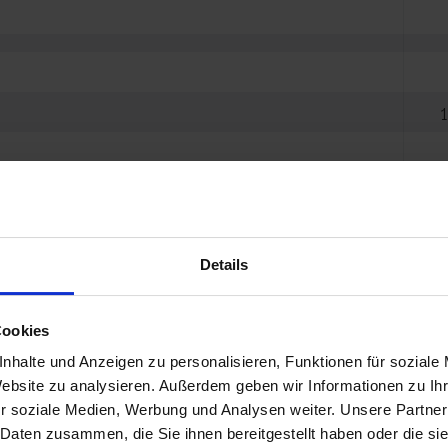
abybecken, Piratenbecken, Drachenburg
Details
ttagspause: 13:00 - 14:00)
Cookies
nhalte und Anzeigen zu personalisieren, Funktionen für soziale
Website zu analysieren. Außerdem geben wir Informationen zu I
en Tabelle finden Sie die geplanten Beckenwartungsz
r soziale Medien, Werbung und Analysen weiter. Unsere Partner
 Daten zusammen, die Sie ihnen bereitgestellt haben oder die s