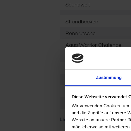
Saunawelt
Strandbecken
Rennrutsche
Aqua Warrior Challenge
Kinder-Abenteuerbecken, B
Wellenbecken am Strand
Zustimmung
Rutschenpark am Strand (Mi
Retro Heilbecken
Diese Webseite verwendet 
Sommereingang
Wir verwenden Cookies, um I
und die Zugriffe auf unsere 
Liebe Gäste, in der folgend
Website an unsere Partner fü
möglicherweise mit weiteren