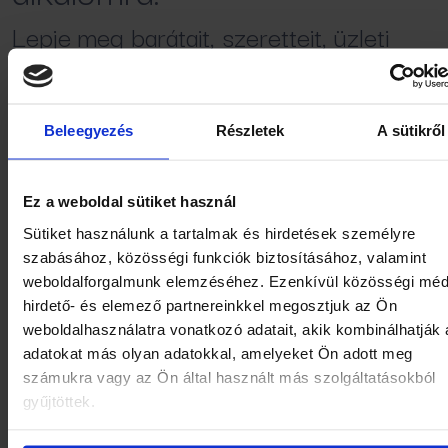
Lepje meg barátait, szeretteit, üzleti
partnereit egy kis pihenéssel,
kikapcsolódással!
Beleegyezés
Részletek
A sütikről
Legyen szó egy wellness hétvégéről,
gyógyulásról vagy egy kellemes, élményte
Ez a weboldal sütiket használ
napról.
Sütiket használunk a tartalmak és hirdetések személyre
szabásához, közösségi funkciók biztosításához, valamint
TOVÁBB A SZÁLLODA
weboldalforgalmunk elemzéséhez. Ezenkívül közösségi méd
UTALVÁNYOKHOZ
hirdető- és elemező partnereinkkel megosztjuk az Ön
weboldalhasználatra vonatkozó adatait, akik kombinálhatják
adatokat más olyan adatokkal, amelyeket Ön adott meg
számukra vagy az Ön által használt más szolgáltatásokból
gyűjtöttek.