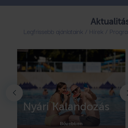
Aktualitá
Legfrissebb ajánlataink / Hírek / Prog
Nyári Kalandozás
Bővebben