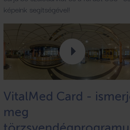
képeink segítségével!
VitalMed Card - ismer
meg
törzsvendégprogramu