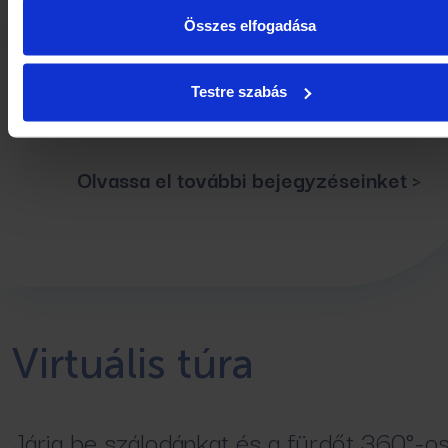
Összes elfogadása
Testre szabás
Olvassa el további bejegyzéseinket ›
Virtuális túra
Járja be szálodánkat és a fürdőt 360°-o