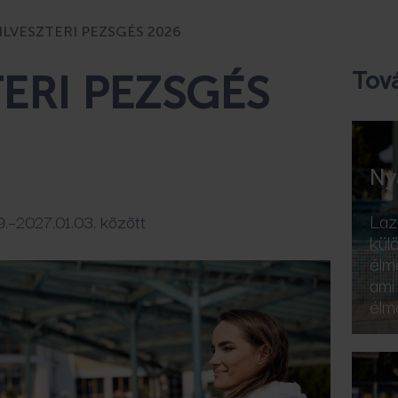
ILVESZTERI PEZSGÉS 2026
TERI PEZSGÉS
Tová
Ny
Laz
.–2027.01.03. között
kül
élm
ami
élm