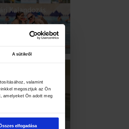
ári Kalandozás
and és pihenés egy
yen! A wellness mellé most
aland kerül fókuszba, hogy
almasan teljen a nyár!
A sütikről
tosításához, valamint
i Vitalitás
einkkel megosztjuk az Ön
l, amelyeket Ön adott meg
zel is kapcsoljon ki nálunk!
den egy helyen, ami egy
jeskörű feltöltődéshez
kséges.
Összes elfogadása