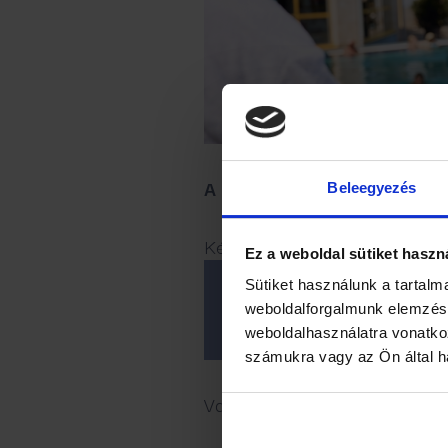
A csomag részletei hamaros
Beleegyezés
Kérje akciós ajánlatunkat:
Ez a weboldal sütiket haszn
Sütiket használunk a tartal
weboldalforgalmunk elemzésé
weboldalhasználatra vonatko
számukra vagy az Ön által ha
Vagy foglaljon online: