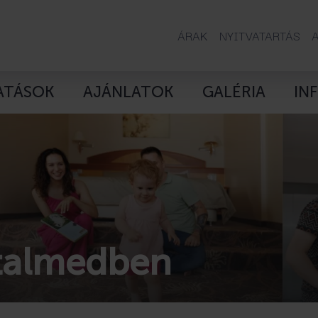
ÁRAK
NYITVATARTÁS
ATÁSOK
AJÁNLATOK
GALÉRIA
IN
italmedben