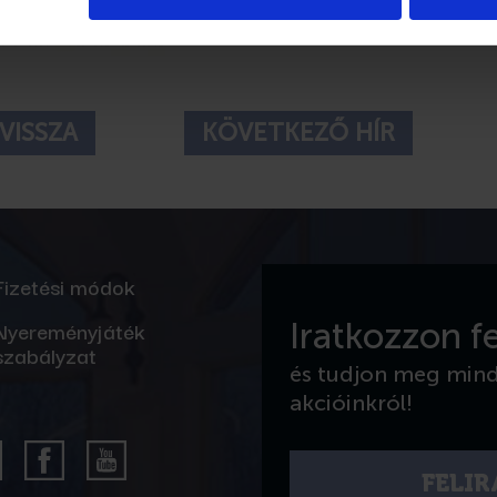
VISSZA
KÖVETKEZŐ HÍR
Fizetési módok
Nyereményjáték
Iratkozzon fe
szabályzat
és tudjon meg min
akcióinkról!
FELI