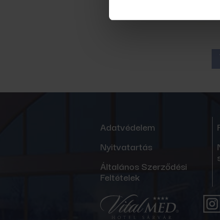
Adatvédelem
Nyitvatartás
Általános Szerződési
Feltételek