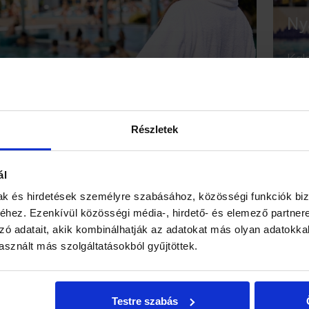
Ny
Kal
hel
a k
izg
an elérhetők.
Részletek
ál
mak és hirdetések személyre szabásához, közösségi funkciók biz
Ősz
hez. Ezenkívül közösségi média-, hirdető- és elemező partner
zó adatait, akik kombinálhatják az adatokat más olyan adatokka
Őss
sznált más szolgáltatásokból gyűjtöttek.
Min
tel
szü
Testre szabás