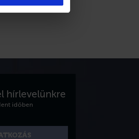
l hírlevelünkre
dent időben
RATKOZÁS