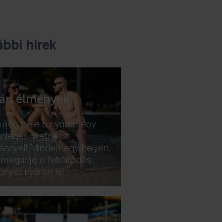
bbi hírek
ári élmények
uljon bele a nyárba egy
önleges wellness
énnyel! Minden egy helyen,
 megadja a feltöltődés
ényét nyáron is!