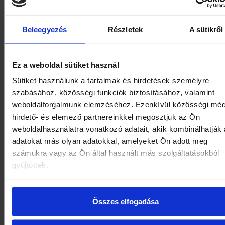
Sárvári Kalandparkban
1 alkalomra szóló kerékpárhasználat (2 óra)
Beleegyezés
Részletek
A sütikről
fürdőköntös- és törölközőhasználat
Ez a weboldal sütiket használ
térítésmentes WiFi
Sütiket használunk a tartalmak és hirdetések személyre
szabásához, közösségi funkciók biztosításához, valamint
Az ajánlat foglalható:
2026.06.19.–08.30. között
weboldalforgalmunk elemzéséhez. Ezenkívül közösségi méd
hirdető- és elemező partnereinkkel megosztjuk az Ön
weboldalhasználatra vonatkozó adatait, akik kombinálhatják
adatokat más olyan adatokkal, amelyeket Ön adott meg
számukra vagy az Ön által használt más szolgáltatásokból
gyűjtöttek.
ELŐZŐ
KÖVETKEZ
VISSZA
Összes elfogadása
HÍR
HÍR