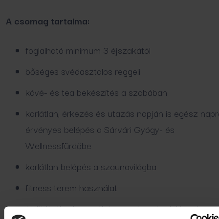
A csomag tartalma:
foglalható minimum 3 éjszakától
bőséges svédasztalos reggeli
kávé- és tea bekészítés a szobában
korlátlan, érkezés és utazás napján is egész napr
érvényes belépés a Sárvári Gyógy- és
Wellnessfürdőbe
korlátlan belépés a szaunavilágba
fitness terem használat
1 kötélpálya használat
vagy
1 szabadulószoba a