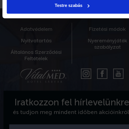
Testre szabás
Adatvédelem
Fizetési módok
Nyitvatartás
Nyereményjáték
szabályzat
Általános Szerződési
Feltételek
Iratkozzon fel hírlevelünkr
és tudjon meg mindent időben akcióinkról